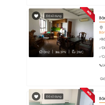
Đã sử dụng
Bá
Bán
⚡Bá
✅Di
0m2
3PN
2WC
✅Că
📞L
Gi
Đã sử dụng
B