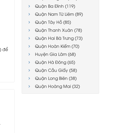
Quận Ba Đình (119)
Quận Nam Từ Liêm (89)
Quận Tây Hồ (85)
Quận Thanh Xuân (78)
Quận Hai Bà Trưng (73)
Quận Hoàn Kiếm (70)
) để
Huyện Gia Lâm (68)
Quận Hà Đông (65)
Quận Cầu Giấy (58)
Quận Long Biên (38)
Quận Hoàng Mai (32)
ỷ