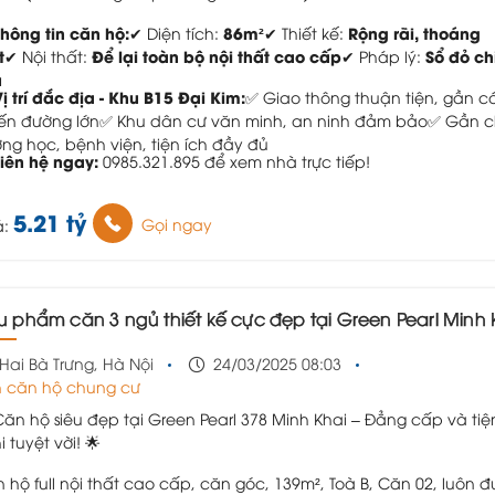
Thông tin căn hộ:
86m²
Rộng rãi, thoáng
✔ Diện tích:
✔ Thiết kế:
t
Để lại toàn bộ nội thất cao cấp
Sổ đỏ ch
✔ Nội thất:
✔ Pháp lý:
ủ
Vị trí đắc địa - Khu B15 Đại Kim:
✅ Giao thông thuận tiện, gần c
ến đường lớn
✅ Khu dân cư văn minh, an ninh đảm bảo
✅ Gần c
ờng học, bệnh viện, tiện ích đầy đủ
Liên hệ ngay:
0985.321.895 để xem nhà trực tiếp!
5.21 tỷ
Gọi ngay
á:
êu phẩm căn 3 ngủ thiết kế cực đẹp tại Green Pearl Minh Kha
Hai Bà Trưng, Hà Nội
24/03/2025 08:03
 căn hộ chung cư
Căn hộ siêu đẹp tại Green Pearl 378 Minh Khai – Đẳng cấp và tiệ
i tuyệt vời! 🌟
 hộ full nội thất cao cấp, căn góc, 139m², Toà B, Căn 02, luôn 