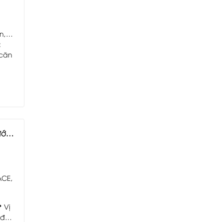
n,
:
 căn
!!!
ACE,
 Vị
 đỏ