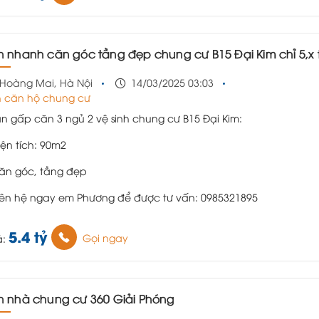
n nhanh căn góc tầng đẹp chung cư B15 Đại Kim chỉ 5,x tỷ đồng vào ở ngay
Hoàng Mai, Hà Nội
14/03/2025 03:03
 căn hộ chung cư
n gấp căn 3 ngủ 2 vệ sinh chung cư B15 Đại Kim:
ện tích: 90m2
n góc, tầng đẹp
iên hệ ngay em Phương để được tư vấn: 0985321895
5.4 tỷ
Gọi ngay
á:
án nhà chung cư 360 Giải Phóng