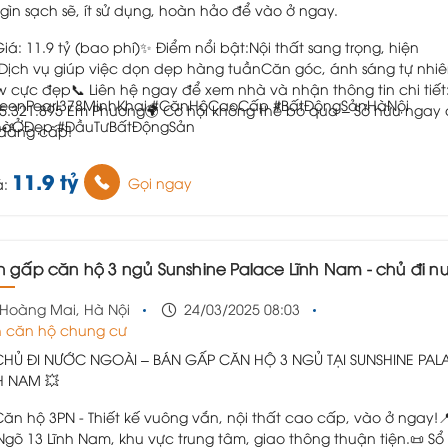
 gìn sạch sẽ, ít sử dụng, hoàn hảo để vào ở ngay.
Giá: 11.9 tỷ (bao phí)
✨ Điểm nổi bật:
Nội thất sang trọng, hiện
Dịch vụ giúp việc dọn dẹp hàng tuần
Căn góc, ánh sáng tự nhiê
w cực đẹp
📞 Liên hệ ngay để xem nhà và nhận thông tin chi tiết
reenPearl378MinhKhai #CănHộCaoCấp #BấtĐộngSảnHàNội
5.321.895 Em Phương
🌍 Cơ hội không thể bỏ qua – Sở hữu ngay
hàỞĐẹp #ĐầuTưBấtĐộngSản
đẳng cấp!
11.9 tỷ
Gọi ngay
á:
n gấp căn hộ 3 ngủ Sunshine Palace Lĩnh Nam - chủ đi nước ngoài hạ chào bán gấp 
Hoàng Mai, Hà Nội
24/03/2025 08:03
 căn hộ chung cư
CHỦ ĐI NƯỚC NGOÀI – BÁN GẤP CĂN HỘ 3 NGỦ TẠI SUNSHINE PAL
H NAM 💥
Căn hộ 3PN - Thiết kế vuông vắn, nội thất cao cấp, vào ở ngay!

: Ngõ 13 Lĩnh Nam, khu vực trung tâm, giao thông thuận tiện.
📜 Sổ