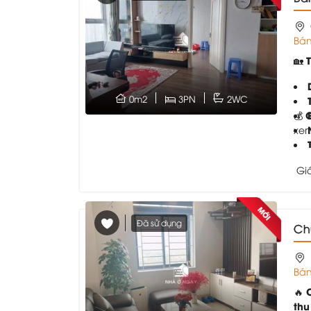
Bán
🏡
0m2
3PN
2WC
💰
xem
Gi
Đã sử dụng
C
Bán
🔥
thu