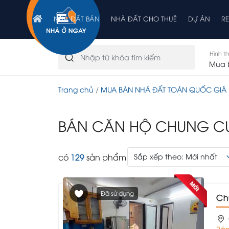
NHÀ ĐẤT BÁN
NHÀ ĐẤT CHO THUÊ
DỰ ÁN
R
Hình t
Mua 
Trang chủ
MUA BÁN NHÀ ĐẤT TOÀN QUỐC GIÁ 
BÁN CĂN HỘ CHUNG C
có
129
sản phẩm
Sắp xếp theo: Mới nhất
Đã sử dụng
Ch
Bán