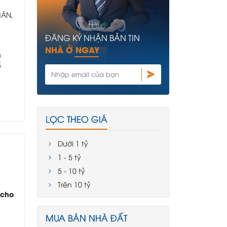
HÂN,
ĐĂNG KÝ NHẬN BẢN TIN
NHÀ Ở NGAY
a
ể
p 2,
LỌC THEO GIÁ
Dưới 1 tỷ
1 - 5 tỷ
5 - 10 tỷ
Trên 10 tỷ
 cho
MUA BÁN NHÀ ĐẤT