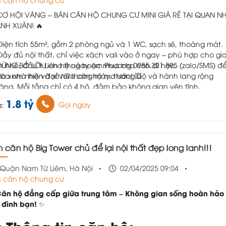
CƠ HỘI VÀNG – BÁN CĂN HỘ CHUNG CƯ MINI GIÁ RẺ TẠI QUAN N
NH XUÂN! 🔥
Diện tích 55m², gồm 2 phòng ngủ và 1 WC, sạch sẽ, thoáng mát.
Đầy đủ nội thất, chỉ việc xách vali vào ở ngay – phù hợp cho gi
h nhỏ, đầu tư cho thuê hoặc mua cho con đi học.
ĐỪNG BỎ LỠ! Liên hệ ngay em Phương 0985.321.895 (zalo/SMS) đ
c xem nhà và sở hữu căn hộ mơ ước! 💥
Tòa nhà hiện đại với thang máy, thang bộ và hành lang rộng
áng. Mỗi tầng chỉ có 4 hộ, đảm bảo không gian yên tĩnh.
Vị trí siêu thuận tiện, gần chợ Chính Kinh, các trường tiểu học, cấ
1.8 tỷ
Gọi ngay
á:
 3 Nhân Chính, và các trường ĐH lân cận.
Ngõ rộng, xe ba gác vào thoải mái, ô tô đỗ cách chỉ 50m.
Sổ gốc đầy đủ!!!
n căn hộ Big Tower chủ để lại nội thất đẹp long lanh!!!
Quận Nam Từ Liêm, Hà Nội
02/04/2025 09:04
 căn hộ chung cư
ăn hộ đẳng cấp giữa trung tâm – Không gian sống hoàn hảo
 đình bạn!
✨