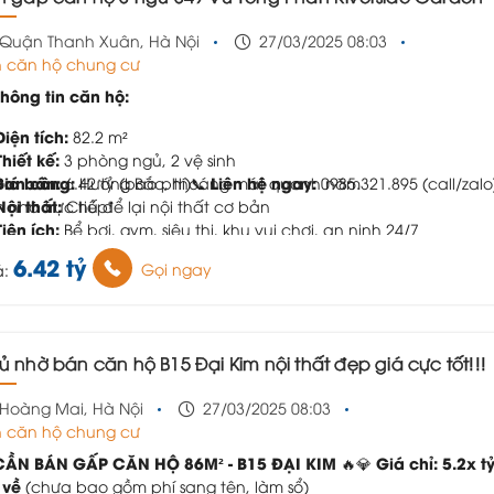
Quận Thanh Xuân, Hà Nội
27/03/2025 08:03
 căn hộ chung cư
Thông tin căn hộ:
Diện tích:
82.2 m²
Thiết kế:
3 phòng ngủ, 2 vệ sinh
Giá bán:
Ban công:
Liên hệ ngay:
6.42 tỷ (bao phí)
Hướng Bắc, thoáng mát quanh năm
📞
0985.321.895 (call/zalo
Nội thất:
 nhà trực tiếp!
Chủ để lại nội thất cơ bản
Tiện ích:
Bể bơi, gym, siêu thị, khu vui chơi, an ninh 24/7
6.42 tỷ
Gọi ngay
á:
hủ nhờ bán căn hộ B15 Đại Kim nội thất đẹp giá cực tốt!!!
Hoàng Mai, Hà Nội
27/03/2025 08:03
 căn hộ chung cư
CẦN BÁN GẤP CĂN HỘ 86M² - B15 ĐẠI KIM
Giá chỉ: 5.2x t
🔥
💎
 về
(chưa bao gồm phí sang tên, làm sổ)