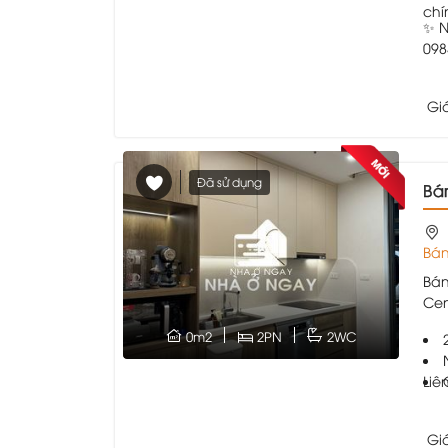
chí
✨ N
098
Gi
Đã sử dụng
Bá
Bán
Bán
Cen
0m2
2PN
2WC
Liê
Gi