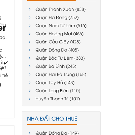
Quận Thanh Xuân (838)
Quận Hà Đông (752)
ế
er
đón
Quận Nam Từ Liêm (516)
Quận Hoàng Mai (466)
đại.
Quận Cầu Giấy (425)
ác
Quận Đống Đa (405)
ệ
Quận Bắc Từ Liêm (383)
i.
✔️
Quận Ba Đình (245)
giờ
ên
Quận Hai Bà Trưng (168)
 trẻ
Quận Tây Hồ (143)
i
Quận Long Biên (110)
Huyện Thanh Trì (101)
NHÀ ĐẤT CHO THUÊ
Quận Đống Đa (149)