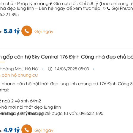
nh chủ - Pháp lý rõ ràng
💰 Giá cực tốt: Chỉ 5.8 tỷ (bao phí sang t
hà đẹp lung linh – Liên hệ ngay để xem trực tiếp! ✨
📞 Gọi Phươn
5.321.895
5.8 tỷ
Gọi ngay
á:
n gấp căn hộ Sky Central 176 Định Công nhà đẹp chủ bán chưa tới 5 tỷ bao thêm phí !!
Hoàng Mai, Hà Nội
14/03/2025 05:03
 căn hộ chung cư
 nhanh căn hộ nội thất đẹp lung linh chung cư 176 Định Công S
tral:
2 ngủ 2 vệ sinh 64m2
Nhà mới nội thất đẹp lung linh
n hệ ngay em Phương để được tư vấn: 0985321895
Giá bán 4,9 tỷ bao phí
4.9 tỷ
Gọi ngay
á: