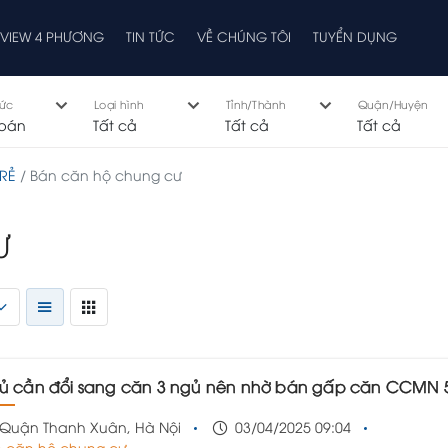
EVIEW 4 PHƯƠNG
TIN TỨC
VỀ CHÚNG TÔI
TUYỂN DỤNG
hức
Loại hình
Tỉnh/Thành
Quận/Huyện
bán
Tất cả
Tất cả
Tất cả
RẺ
Bán căn hộ chung cư
Ư
ủ cần đổi sang căn 3 ngủ nên nhờ bán gấp căn CCMN 55m2 ngay trung tâm quận Thanh Xuân!!
Quận Thanh Xuân, Hà Nội
03/04/2025 09:04
 căn hộ chung cư