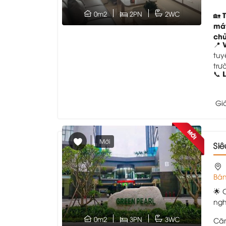
0m2
2PN
2WC
🏡
má
ch
📍
tuy
trư
📞
Gi
Mới
Si
Bán
🌟 
ngh
0m2
3PN
3WC
Căn