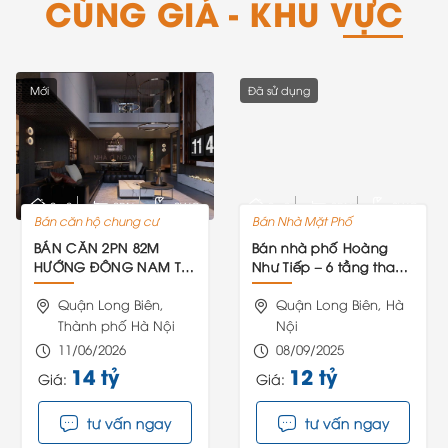
CÙNG GIÁ - KHU VỰC
Mới
Đã sử dụng
0m2
0PN
0WC
0m2
0PN
0WC
Bán căn hộ chung cư
Bán Nhà Mặt Phố
BÁN CĂN 2PN 82M
Bán nhà phố Hoàng
HƯỚNG ĐÔNG NAM TẠI
Như Tiếp – 6 tầng thang
PLATINUM LONG BIÊN,
máy – Long Biên
GIÁ TỐT TỪ CĐT
Quận Long Biên,
Quận Long Biên, Hà
Thành phố Hà Nội
Nội
11/06/2026
08/09/2025
14 tỷ
12 tỷ
Giá:
Giá:
tư vấn ngay
tư vấn ngay