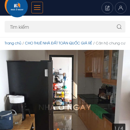
Trang chủ
CHO THUÊ NHÀ ĐẤT TOÀN QUỐC GIÁ RẺ
Căn hộ chung cư
1 / 4