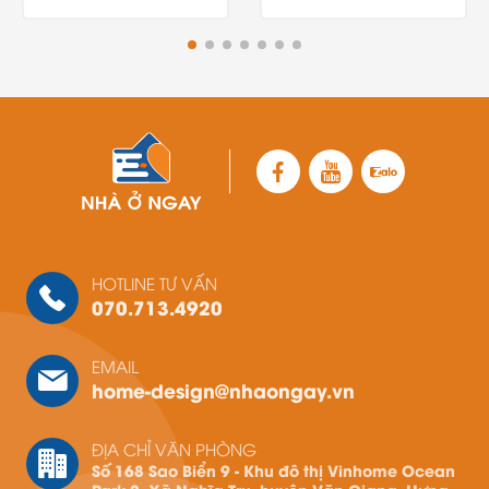
HOTLINE TƯ VẤN
070.713.4920
EMAIL
home-design@nhaongay.vn
ĐỊA CHỈ VĂN PHÒNG
Số 168 Sao Biển 9 - Khu đô thị Vinhome Ocean