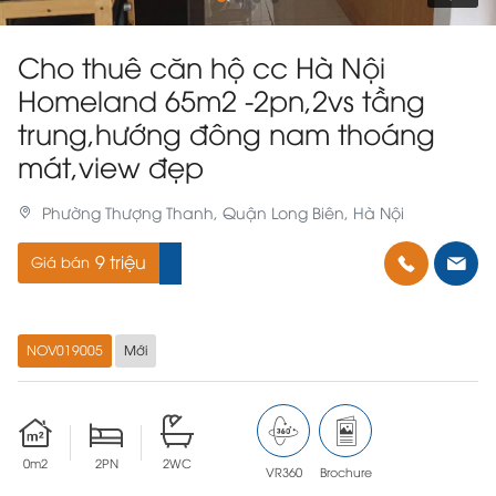
Cho thuê căn hộ cc Hà Nội
Homeland 65m2 -2pn,2vs tầng
trung,hướng đông nam thoáng
mát,view đẹp
Phường Thượng Thanh, Quận Long Biên, Hà Nội
9 triệu
Giá bán
NOV019005
Mới
0m2
2PN
2WC
VR360
Brochure