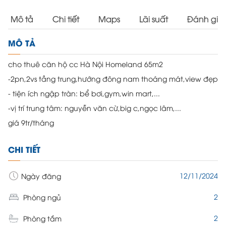
Mô tả
Chi tiết
Maps
Lãi suất
Đánh giá
MÔ TẢ
cho thuê căn hộ cc Hà Nội Homeland 65m2
-2pn,2vs tầng trung,hướng đông nam thoáng mát,view đẹp
- tiện ích ngập tràn: bể bơi,gym,win mart,...
-vị trí trung tâm: nguyễn văn cừ,big c,ngọc lâm,...
giá 9tr/tháng
CHI TIẾT
12/11/2024
Ngày đăng
2
Phòng ngủ
2
Phòng tắm