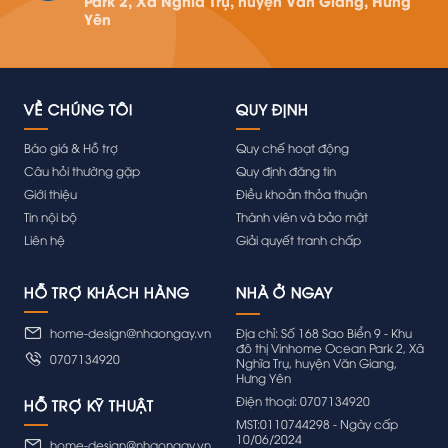
Park 2, Xã Nghĩa Trụ, huyện Văn Giang, Hưng
Yên
VỀ CHÚNG TÔI
QUY ĐỊNH
Báo giá & Hỗ trợ
Quy chế hoạt động
Câu hỏi thường gặp
Quy định đăng tin
Giới thiệu
Điều khoản thỏa thuận
Tin nội bộ
Thành viên và bảo mật
Liên hệ
Giải quyết tranh chấp
HỖ TRỢ KHÁCH HÀNG
home-design@nhaongay.vn
Địa chỉ: Số 168 Sao Biển 9 - Khu
đô thị Vinhome Ocean Park 2, Xã
0707134920
Nghĩa Trụ, huyện Văn Giang,
Hưng Yên
Điện thoại: 0707134920
HỖ TRỢ KỸ THUẬT
MST:0110744298 - Ngày cấp
10/06/2024
home-design@nhaongay.vn